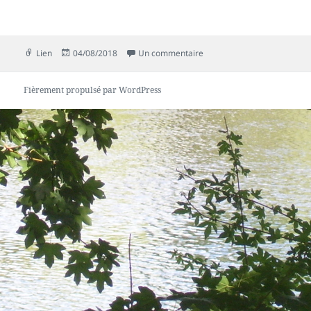
Format
Publié
sur Situées entre Valdivien
Lien
04/08/2018
Un commentaire
le
Fièrement propulsé par WordPress